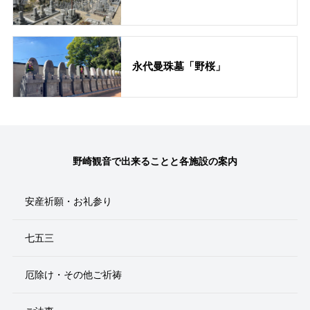
永代曼珠墓「野桜」
野崎観音で出来ることと各施設の案内
安産祈願・お礼参り
七五三
厄除け・その他ご祈祷