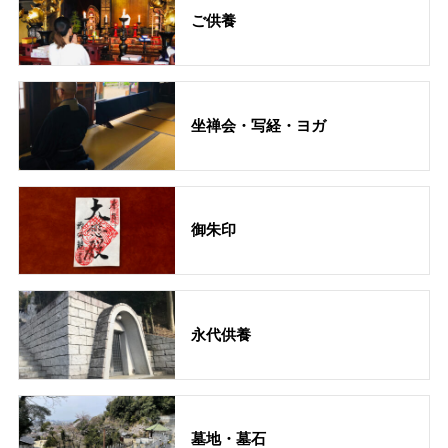
ご供養
坐禅会・写経・ヨガ
御朱印
永代供養
墓地・墓石