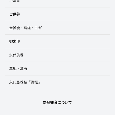
ご法事
ご供養
坐禅会・写経・ヨガ
御朱印
永代供養
墓地・墓石
永代曼珠墓「野桜」
野崎観音について