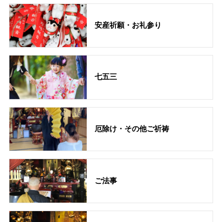
安産祈願・お礼参り
七五三
厄除け・その他ご祈祷
ご法事