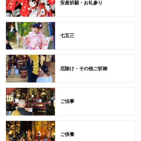
安産祈願・お礼参り
七五三
厄除け・その他ご祈祷
ご法事
ご供養