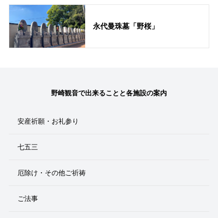
永代曼珠墓「野桜」
野崎観音で出来ることと各施設の案内
安産祈願・お礼参り
七五三
厄除け・その他ご祈祷
ご法事