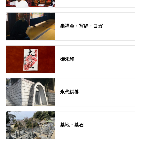
坐禅会・写経・ヨガ
御朱印
永代供養
墓地・墓石