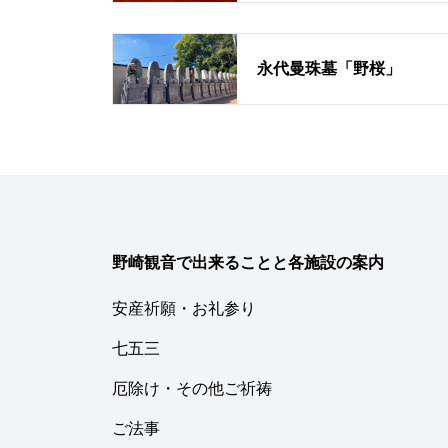
永代曼珠墓「野桜」
野崎観音で出来ることと各施設の案内
安産祈願・お礼参り
七五三
厄除け・その他ご祈祷
ご法事