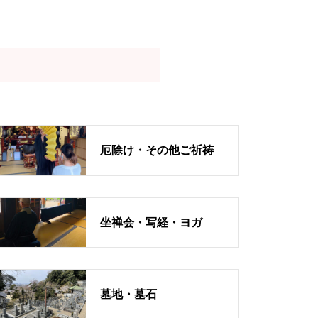
厄除け・その他ご祈祷
坐禅会・写経・ヨガ
墓地・墓石