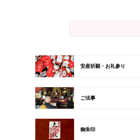
安産祈願・お礼参り
ご法事
御朱印