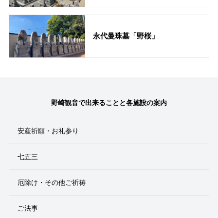
永代曼珠墓「野桜」
野崎観音で出来ることと各施設の案内
安産祈願・お礼参り
七五三
厄除け・その他ご祈祷
ご法事