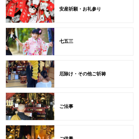
安産祈願・お礼参り
七五三
厄除け・その他ご祈祷
ご法事
ご供養