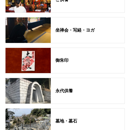
坐禅会・写経・ヨガ
御朱印
永代供養
墓地・墓石